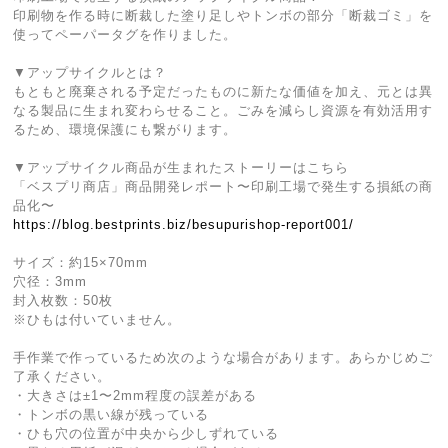
印刷物を作る時に断裁した塗り足しやトンボの部分「断裁ゴミ」を
使ってペーパータグを作りました。
▼アップサイクルとは？
もともと廃棄される予定だったものに新たな価値を加え、元とは異
なる製品に生まれ変わらせること。ごみを減らし資源を有効活用す
るため、環境保護にも繋がります。
▼アップサイクル商品が生まれたストーリーはこちら
「ベスプリ商店」商品開発レポート〜印刷工場で発生する損紙の商
品化〜
https://blog.bestprints.biz/besupurishop-report001/
サイズ：約15×70mm
穴径：3mm
封入枚数：50枚
※ひもは付いていません。
手作業で作っているため次のような場合があります。あらかじめご
了承ください。
・大きさは±1〜2mm程度の誤差がある
・トンボの黒い線が残っている
・ひも穴の位置が中央から少しずれている